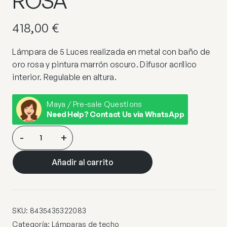
ROSA
418,00
€
Lámpara de 5 Luces realizada en metal con baño de
oro rosa y pintura marrón oscuro. Difusor acrílico
interior. Regulable en altura.
Maya / Pre-sale Questions
Need Help? Contact Us via WhatsApp
LAMPARA
-
+
5L·NARISA·Ø47
ORO
Añadir al carrito
ROSA
cantidad
SKU:
8435435322083
Categoría:
Lámparas de techo