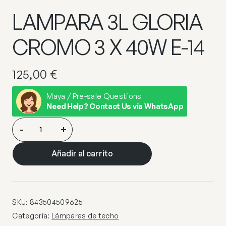
LAMPARA 3L GLORIA
CROMO 3 X 40W E-14
125,00
€
Maya / Pre-sale Questions
Need Help? Contact Us via WhatsApp
LAMPARA
-
+
3L
GLORIA
Añadir al carrito
CROMO
3
X
40W
SKU:
8435045096251
E-
Categoría:
Lámparas de techo
14