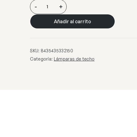
LAMPARA
-
+
·RING
II·
Añadir al carrito
NEGRO
70Ø
cantidad
SKU:
8435435332150
Categoría:
Lámparas de techo