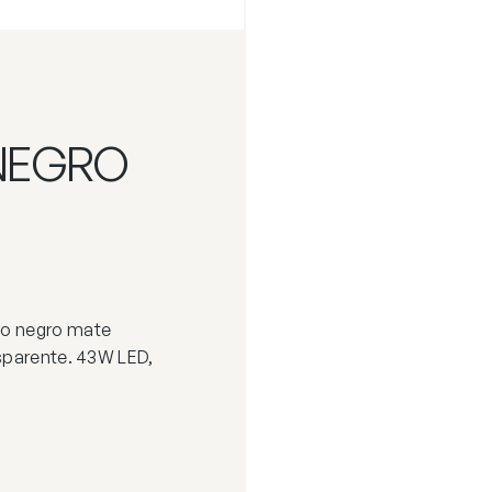
 NEGRO
do negro mate
nsparente. 43W LED,