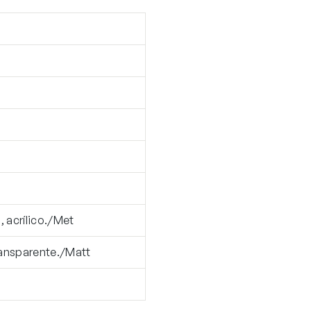
, acrílico./Met
ransparente./Matt