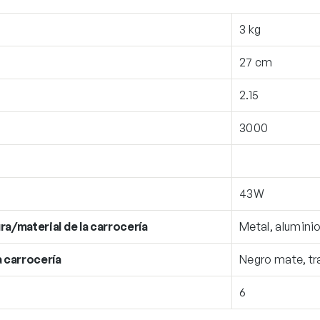
3 kg
27 cm
2.15
3000
43W
ra/material de la carrocería
Metal, aluminio
a carrocería
Negro mate, t
6