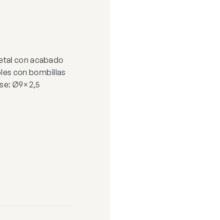
metal con acabado
les con bombillas
ase: Ø9×2,5