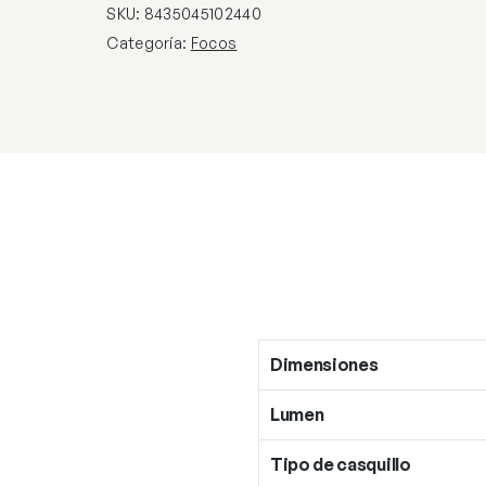
50W
SKU:
8435045102440
GU-
Categoría:
Focos
10
cantidad
Dimensiones
Lumen
Tipo de casquillo