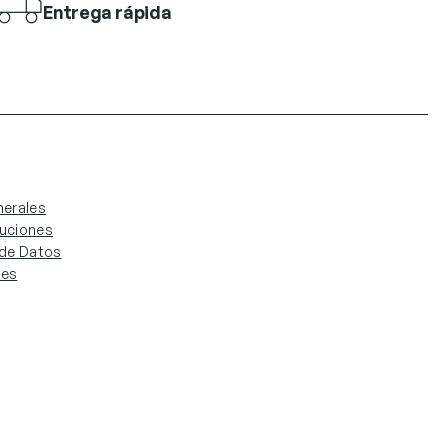
Entrega rápida
erales
luciones
. de Datos
ies