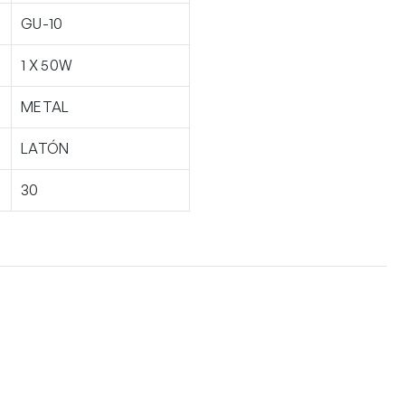
GU-10
1 X 50W
METAL
LATÓN
30