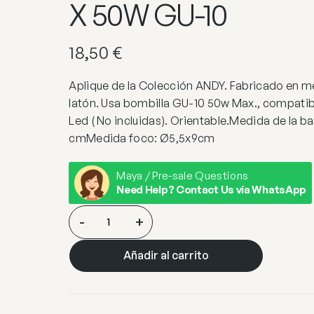
X 50W GU-10
18,50
€
Aplique de la Colección ANDY. Fabricado en 
latón. Usa bombilla GU-10 50w Max., compatib
Led ( No incluidas). Orientable.Medida de la b
cmMedida foco: Ø5,5x9cm
Maya / Pre-sale Questions
Need Help? Contact Us via WhatsApp
FOQUITO
-
+
1L
ANDY
Añadir al carrito
LATON
1
X