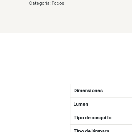
80LM
Categoría:
Focos
3000-
4000-
6500K
cantidad
Dimensiones
Lumen
Tipo de casquillo
Tipo de lámpara