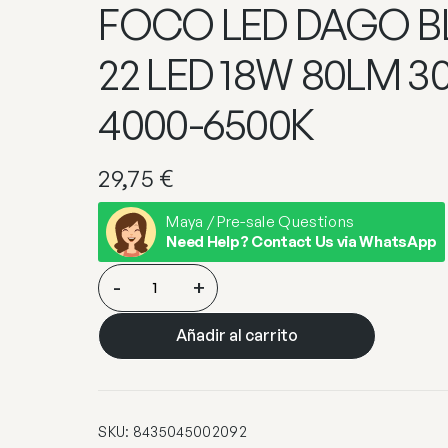
FOCO LED DAGO 
22 LED 18W 80LM 3
4000-6500K
29,75
€
Maya / Pre-sale Questions
Need Help? Contact Us via WhatsApp
FOCO
-
+
LED
DAGO
Añadir al carrito
BLANCO
22
LED
18W
SKU:
8435045002092