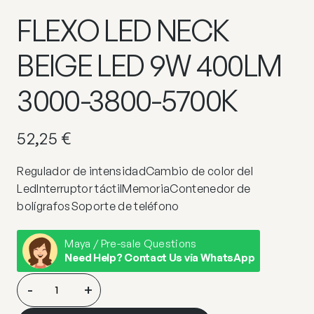
FLEXO LED NECK
BEIGE LED 9W 400LM
3000-3800-5700K
52,25
€
Regulador de intensidadCambio de color del
LedInterruptor táctilMemoriaContenedor de
bolígrafosSoporte de teléfono
Maya / Pre-sale Questions
Need Help? Contact Us via WhatsApp
FLEXO
-
+
LED