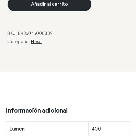
NECK
Añadir al carrito
BEIGE
LED
9W
400LM
SKU:
8435045000302
3000-
Categoría:
Flexo
3800-
5700K
cantidad
Información adicional
Lumen
400