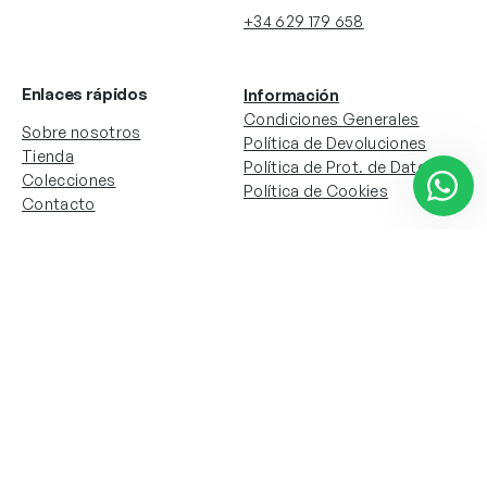
+34 629 179 658
Enlaces rápidos
Información
Condiciones Generales
Sobre nosotros
Política de Devoluciones
Tienda
Política de Prot. de Datos
Colecciones
Política de Cookies
Contacto
Información de la cuenta
Redes sociales
Instagram
Facebook
Mi cuenta
Mis pedidos
Copyright © 2024 Todos los derechos reservados. Sitio
web desarrollado por
Paos.pt