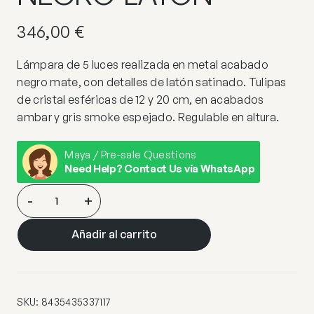
346,00
€
Lámpara de 5 luces realizada en metal acabado
negro mate, con detalles de latón satinado. Tulipas
de cristal esféricas de 12 y 20 cm, en acabados
ambar y gris smoke espejado. Regulable en altura.
Maya / Pre-sale Questions
Need Help? Contact Us via WhatsApp
DARK-
-
+
LAMPARA
5L
Añadir al carrito
NEGRO-
LATON
cantidad
SKU:
8435435337117