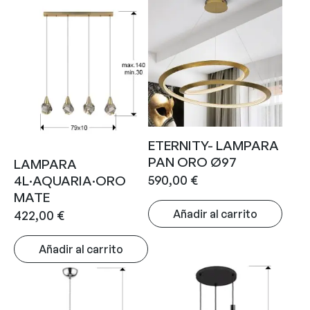
ETERNITY- LAMPARA
PAN ORO Ø97
LAMPARA
590,00
€
4L·AQUARIA·ORO
MATE
Añadir al carrito
422,00
€
Añadir al carrito