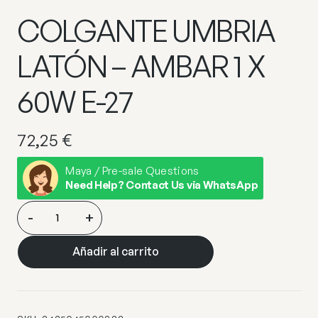
COLGANTE UMBRIA
LATÓN – AMBAR 1 X
60W E-27
72,25
€
Maya / Pre-sale Questions
Need Help? Contact Us via WhatsApp
COLGANTE
-
+
UMBRIA
LATÓN
Añadir al carrito
–
AMBAR
1
X