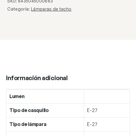
SKU:
8435045000883
60W
Categoría:
Lámparas de techo
E-
27
cantidad
Información adicional
Lumen
Tipo de casquillo
E-27
Tipo de lámpara
E-27