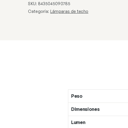
60W
SKU:
8435045090785
E-
Categoría:
Lámparas de techo
27
cantidad
Peso
Dimensiones
Lumen