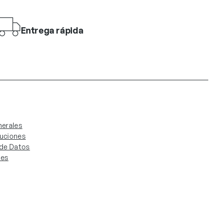
Entrega rápida
erales
luciones
. de Datos
ies