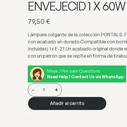
ENVEJECID 1 X 60W 
79,50
€
Lámpara colgante de la colección PORTALS. F
con acabado en dorado.Compatible con bombi
incluidas) 1 x E-27.Un acabado original donde e
con un patrón que se repite en forma de tirabuz
Maya / Pre-sale Questions
Need Help? Contact Us via WhatsApp
COLGANTE
-
+
PORTALS
ORO
Añadir al carrito
ENVEJECID
1
X