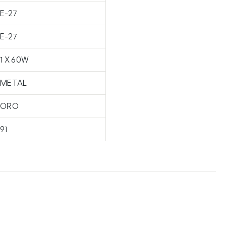
E-27
E-27
1 X 60W
METAL
ORO
91