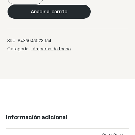
PIRAMIDE
PISTACHO
Añadir al carrito
1
X
E-
27
SKU:
8435045073054
cantidad
Categoría:
Lámparas de techo
Información adicional