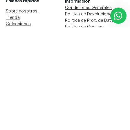
Enlaces rápidos
Información
Condiciones Generales
Sobre nosotros
Política de Devoluciones
Tienda
Política de Prot. de Datos
Colecciones
Política de Cookies
Contacto
Información de la cuenta
Redes sociales
Instagram
Facebook
Mi cuenta
Mis pedidos
Copyright © 2024 Todos los derechos reservados. Sitio
web desarrollado por
Paos.pt