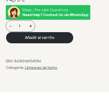
Maya / Pre-sale Questions
Need Help? Contact Us via WhatsApp
COLGANTE
-
+
KARMA
PANTALLA
Añadir al carrito
BLANCA
1
X
60W
SKU:
8435045104086
E-
Categoría:
Lámparas de techo
27
cantidad