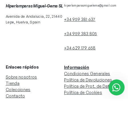
Hiperlamparas Miguel-Gema SL
hiperlamparasmiguelema@gmail.com
Avenida de Andalucia, 22, 21440
+34 959 381 637
Lepe, Huelva, Spain
+34 959 383 805
+34 629 179 658
Enlaces rápidos
Información
Condiciones Generales
Sobre nosotros
Política de Devoluciones
Tienda
Política de Prot. de Datos
Colecciones
Política de Cookies
Contacto
Información de la cuenta
Redes sociales
Instagram
Facebook
Mi cuenta