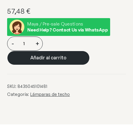
57,48
€
Maya / Pre-sale Questions
Need Help? Contact Us via WhatsApp
COLGANTE
-
+
DAFNE
BEIG
Añadir al carrito
1
X
60W
E-
SKU:
8435045101481
27
Categoría:
Lámparas de techo
cantidad