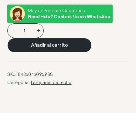
Maya / Pre-sale Questions
Need Help? Contact Us via WhatsApp
COLGANTE
-
+
BRUNO
NATURAL
Añadir al carrito
1
X
E-
27
SKU:
8435045095988
cantidad
Categoría:
Lámparas de techo