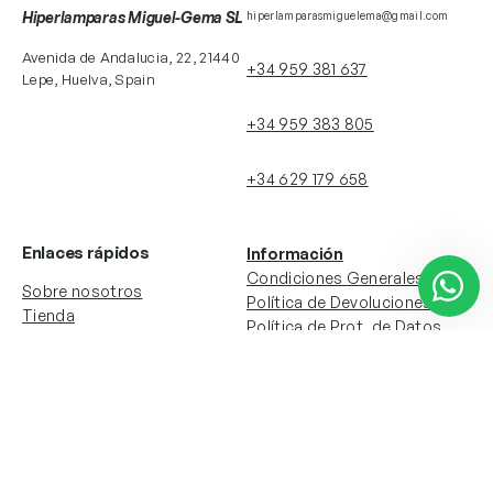
Hiperlamparas Miguel-Gema SL
hiperlamparasmiguelema@gmail.com
Avenida de Andalucia, 22, 21440
+34 959 381 637
Lepe, Huelva, Spain
+34 959 383 805
+34 629 179 658
Enlaces rápidos
Información
Condiciones Generales
Sobre nosotros
Política de Devoluciones
Tienda
Política de Prot. de Datos
Colecciones
Política de Cookies
Contacto
Información de la cuenta
Redes sociales
Instagram
Facebook
Mi cuenta
Mis pedidos