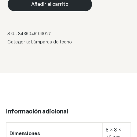
NEGRO
Añadir al carrito
1
X
50W
GU-
SKU:
8435045103027
10
Categoría:
Lámparas de techo
cantidad
Información adicional
8 × 8 ×
Dimensiones