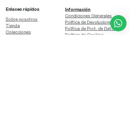
Enlaces rápidos
Información
Condiciones Generales
Sobre nosotros
Política de Devoluciones
Tienda
Política de Prot. de Datos
Colecciones
Política de Cookies
Contacto
Información de la cuenta
Redes sociales
Instagram
Facebook
Mi cuenta
Mis pedidos
Copyright © 2024 Todos los derechos reservados. Sitio
web desarrollado por
Paos.pt