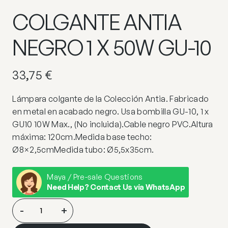
COLGANTE ANTIA
NEGRO 1 X 50W GU-10
33,75
€
Lámpara colgante de la Colección Antia. Fabricado
en metal en acabado negro. Usa bombilla GU-10, 1 x
GU10 10W Max., (No incluida).Cable negro PVC.Altura
máxima: 120cm.Medida base techo:
Ø8×2,5cmMedida tubo: Ø5,5x35cm.
Maya / Pre-sale Questions
Need Help? Contact Us via WhatsApp
COLGANTE
-
+
ANTIA