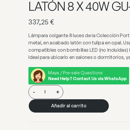
LATÓN 8 X 40W GU-
337,25
€
Lámpara colgante 8 luces de la Colección Porti
metal, en acabado latón con tulipa en opal. Us
compatibles con bombillas LED (no incluidas) 
Ideal para ubicarlo en salones o dormitorios, ya
Maya / Pre-sale Questions
Need Help? Contact Us via WhatsApp
COLGANTE
-
+
8L.
ANTIA
Añadir al carrito
LATÓN
8
X