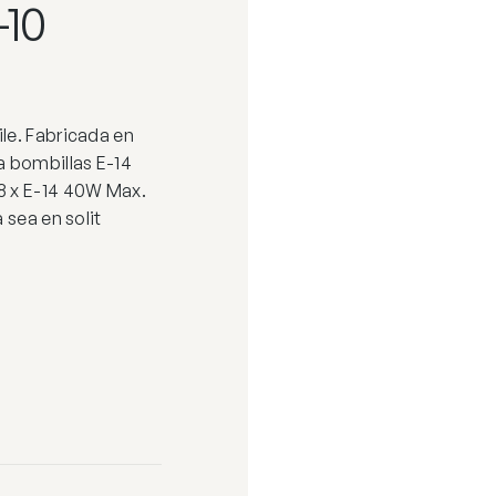
10
le. Fabricada en
a bombillas E-14
8 x E-14 40W Max.
 sea en solit