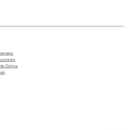
erales
luciones
. de Datos
ies