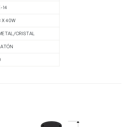
E-14
8 X 40W
METAL/CRISTAL
LATÓN
0