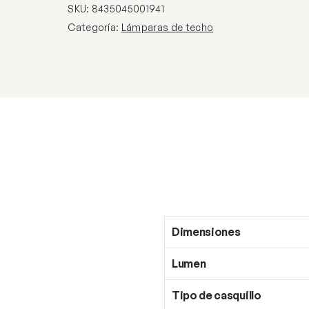
40W
SKU:
8435045001941
GU-
Categoría:
Lámparas de techo
10
cantidad
Dimensiones
Lumen
Tipo de casquillo