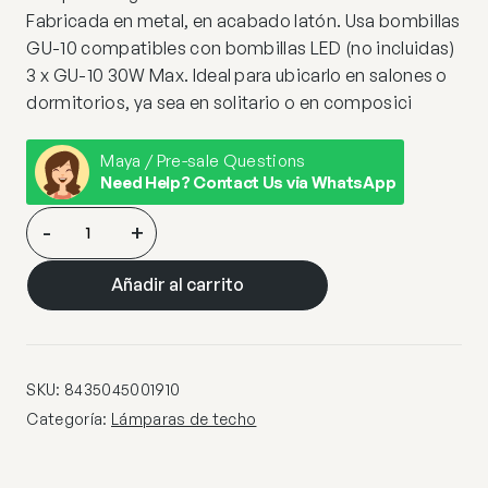
Fabricada en metal, en acabado latón. Usa bombillas
GU-10 compatibles con bombillas LED (no incluidas)
3 x GU-10 30W Max. Ideal para ubicarlo en salones o
dormitorios, ya sea en solitario o en composici
Maya / Pre-sale Questions
Need Help? Contact Us via WhatsApp
COLGANTE
-
+
3L.
ANTIA
Añadir al carrito
LATON
3
X
40W
SKU:
8435045001910
E-
Categoría:
Lámparas de techo
14
cantidad