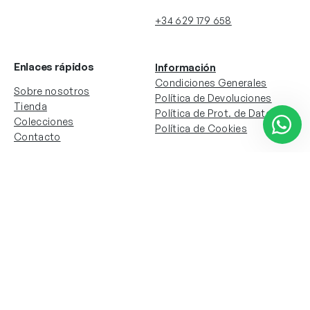
+34 629 179 658
Enlaces rápidos
Información
Condiciones Generales
Sobre nosotros
Política de Devoluciones
Tienda
Política de Prot. de Datos
Colecciones
Política de Cookies
Contacto
Información de la cuenta
Redes sociales
Instagram
Facebook
Mi cuenta
Mis pedidos
Copyright © 2024 Todos los derechos reservados. Sitio