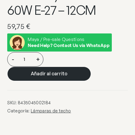
60W E-27 – 12CM
59,75
€
Maya / Pre-sale Questions
Need Help? Contact Us via WhatsApp
COLGANTE
-
+
1L
KILIAN
Añadir al carrito
BLANCO/GRIS
1
X
60W
SKU:
8435045002184
E-
Categoría:
Lámparas de techo
27
–
12CM