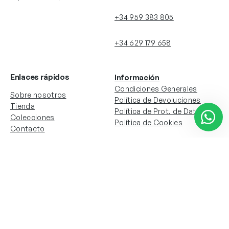
+34 959 383 805
+34 629 179 658
Enlaces rápidos
Información
Condiciones Generales
Sobre nosotros
Política de Devoluciones
Tienda
Política de Prot. de Datos
Colecciones
Política de Cookies
Contacto
Información de la cuenta
Redes sociales
Instagram
Facebook
Mi cuenta
Mis pedidos