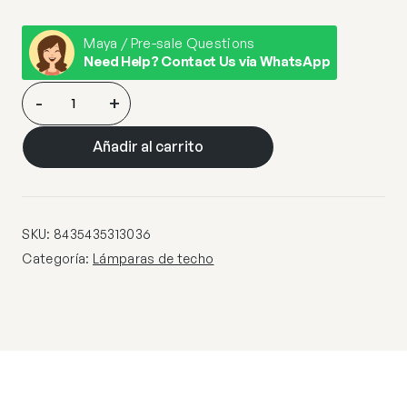
Maya / Pre-sale Questions
Need Help? Contact Us via WhatsApp
COLGANTE
-
+
·ARIAN·
1L
Añadir al carrito
cantidad
SKU:
8435435313036
Categoría:
Lámparas de techo