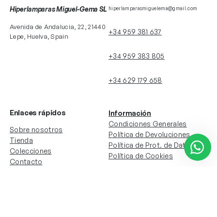
Hiperlamparas Miguel-Gema SL
hiperlamparasmiguelema@gmail.com
Avenida de Andalucia, 22, 21440
+34 959 381 637
Lepe, Huelva, Spain
+34 959 383 805
+34 629 179 658
Enlaces rápidos
Información
Condiciones Generales
Sobre nosotros
Política de Devoluciones
Tienda
Política de Prot. de Datos
Colecciones
Política de Cookies
Contacto
Información de la cuenta
Redes sociales
Instagram
Facebook
Mi cuenta
Mis pedidos