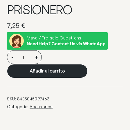
PRISIONERO
7,25
€
Maya / Pre-sale Questions
Need Help? Contact Us via WhatsApp
BASE
-
+
REDONDA
1
Añadir al carrito
LUZ
N.SATINADO
CON
PRISIONERO
SKU:
8435045097463
cantidad
Categoría:
Accesorios