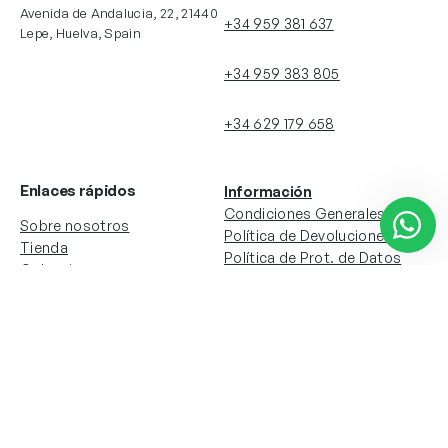
Avenida de Andalucia, 22, 21440
+34 959 381 637
Lepe, Huelva, Spain
+34 959 383 805
+34 629 179 658
Enlaces rápidos
Información
Condiciones Generales
Sobre nosotros
Política de Devoluciones
Tienda
Política de Prot. de Datos
Colecciones
Política de Cookies
Contacto
Información de la cuenta
Redes sociales
Instagram
Facebook
Mi cuenta
Mis pedidos