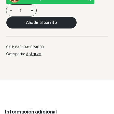
APLIQUE
-
+
STELLA
CROMO
Añadir al carrito
LED
6W
570LM
4000K
SKU:
8435045084838
cantidad
Categoría:
Apliques
Información adicional