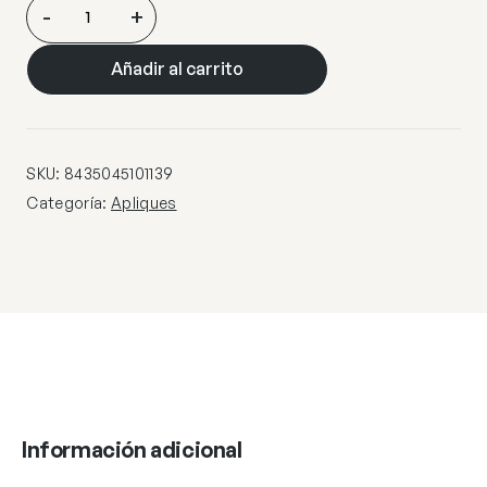
APLIQUE
-
+
ROMEO
METAL
Añadir al carrito
LATON
1
X
50W
SKU:
8435045101139
GU10
Categoría:
Apliques
cantidad
Información adicional