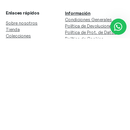
Enlaces rápidos
Información
Condiciones Generales
Sobre nosotros
Política de Devoluciones
Tienda
Política de Prot. de Datos
Colecciones
Política de Cookies
Contacto
Información de la cuenta
Redes sociales
Instagram
Facebook
Mi cuenta
Mis pedidos
Copyright © 2024 Todos los derechos reservados. Sitio
web desarrollado por
Paos.pt