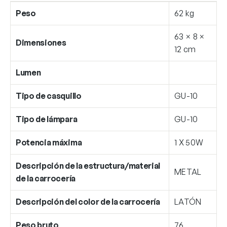
Peso
62 kg
63 × 8 ×
Dimensiones
12 cm
Lumen
Tipo de casquillo
GU-10
Tipo de lámpara
GU-10
Potencia máxima
1 X 50W
Descripción de la estructura/material
METAL
de la carrocería
Descripción del color de la carrocería
LATÓN
Peso bruto
76