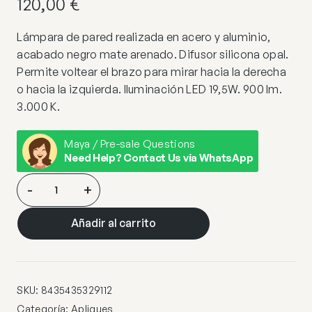
120,00
€
Lámpara de pared realizada en acero y aluminio,
acabado negro mate arenado. Difusor silicona opal.
Permite voltear el brazo para mirar hacia la derecha
o hacia la izquierda. Iluminación LED 19,5W. 900 lm.
3.000 K.
Maya / Pre-sale Questions
Need Help? Contact Us via WhatsApp
APLIQUE
-
+
PEQUEÑO·GRAFOS·NEGRO
cantidad
Añadir al carrito
SKU:
8435435329112
Categoría:
Apliques