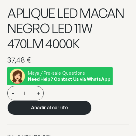
APLIQUE LED MACAN
NEGRO LED 11W
470LM 4000K
37,48
€
Maya / Pre-sale Questions
Need Help? Contact Us via WhatsApp
APLIQUE
-
+
LED
MACAN
Añadir al carrito
NEGRO
LED
11W
470LM