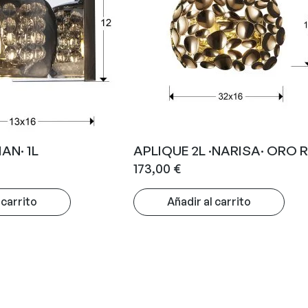
AN· 1L
APLIQUE 2L ·NARISA· ORO
173,00
€
 carrito
Añadir al carrito