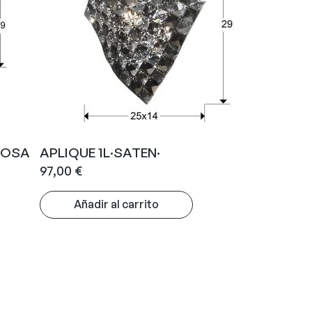
 ROSA
APLIQUE 1L·SATEN·
97,00
€
Añadir al carrito