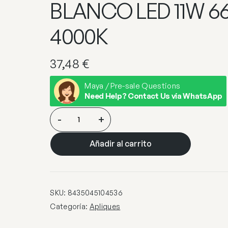
BLANCO LED 11W 6
4000K
37,48
€
Maya / Pre-sale Questions
Need Help? Contact Us via WhatsApp
APLIQUE
-
+
LED
MACAN
Añadir al carrito
BLANCO
LED
11W
666LM
SKU:
8435045104536
4000K
Categoría:
Apliques
cantidad