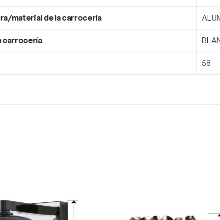
ra/material de la carrocería
ALU
a carrocería
BLA
58