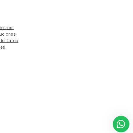
erales
luciones
. de Datos
ies