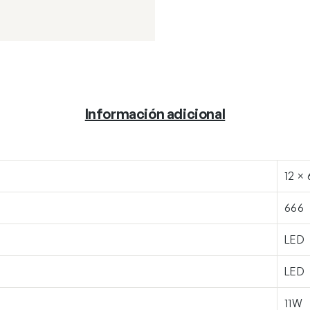
Información adicional
12 ×
666
LED
LED
11W