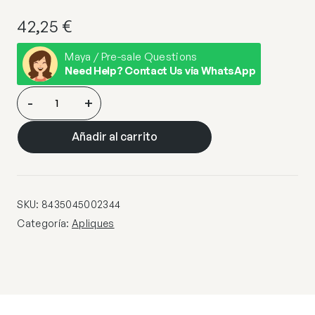
42,25
€
Maya / Pre-sale Questions
Need Help? Contact Us via WhatsApp
APLIQUE
-
+
LARINO
GRIS
Añadir al carrito
1
X
60W
E-
SKU:
8435045002344
27
Categoría:
Apliques
cantidad