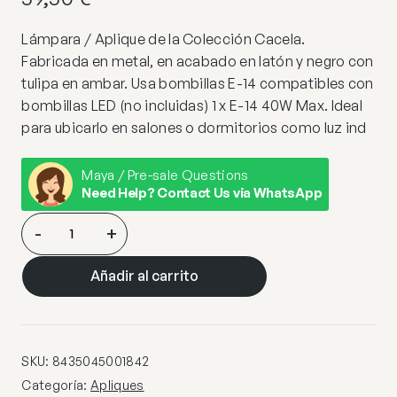
Lámpara / Aplique de la Colección Cacela.
Fabricada en metal, en acabado en latón y negro con
tulipa en ambar. Usa bombillas E-14 compatibles con
bombillas LED (no incluidas) 1 x E-14 40W Max. Ideal
para ubicarlo en salones o dormitorios como luz ind
Maya / Pre-sale Questions
Need Help? Contact Us via WhatsApp
APLIQUE
-
+
CACELA
LATÓN-
Añadir al carrito
AMBAR
1
X
40W
SKU:
8435045001842
E-
Categoría:
Apliques