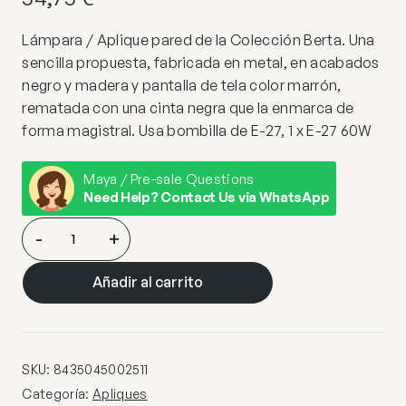
Lámpara / Aplique pared de la Colección Berta. Una
sencilla propuesta, fabricada en metal, en acabados
negro y madera y pantalla de tela color marrón,
rematada con una cinta negra que la enmarca de
forma magistral. Usa bombilla de E-27, 1 x E-27 60W
Maya / Pre-sale Questions
Need Help? Contact Us via WhatsApp
APLIQUE
-
+
BERTA
NEGRO-
Añadir al carrito
MARRON
1
X
60W
SKU:
8435045002511
E-
Categoría:
Apliques