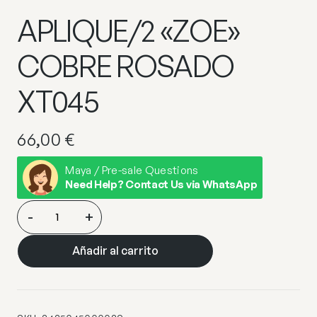
APLIQUE/2 «ZOE»
COBRE ROSADO
XT045
66,00
€
Maya / Pre-sale Questions
Need Help? Contact Us via WhatsApp
APLIQUE/2
-
+
"ZOE"
COBRE
Añadir al carrito
ROSADO
XT045
cantidad