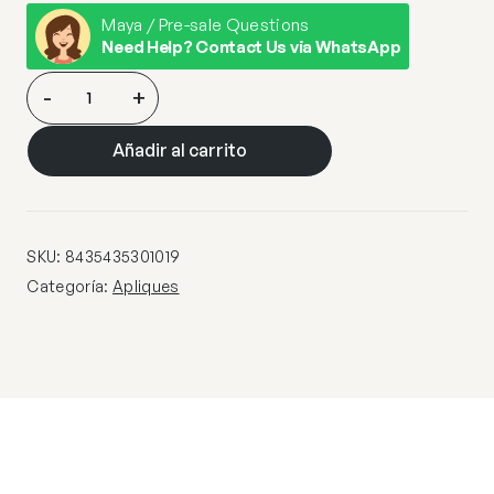
Maya / Pre-sale Questions
Need Help? Contact Us via WhatsApp
APLIQUE
-
+
1L·ONDA·
cantidad
Añadir al carrito
SKU:
8435435301019
Categoría:
Apliques