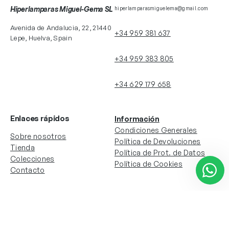
Hiperlamparas Miguel-Gema SL
hiperlamparasmiguelema@gmail.com
Avenida de Andalucia, 22, 21440
+34 959 381 637
Lepe, Huelva, Spain
+34 959 383 805
+34 629 179 658
Enlaces rápidos
Información
Condiciones Generales
Sobre nosotros
Política de Devoluciones
Tienda
Política de Prot. de Datos
Colecciones
Política de Cookies
Contacto
Información de la cuenta
Redes sociales
Instagram
Facebook
Mi cuenta
Mis pedidos