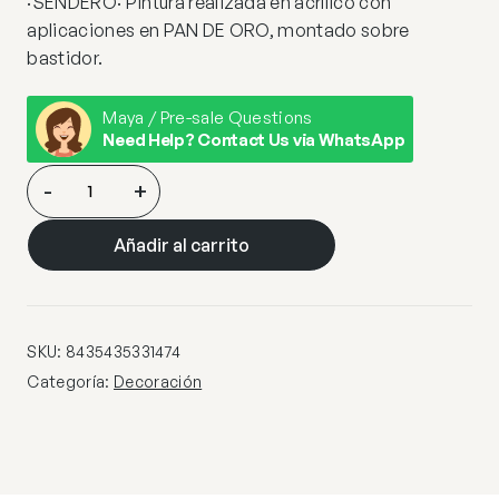
·SENDERO· Pintura realizada en acrílico con
aplicaciones en PAN DE ORO, montado sobre
bastidor.
Maya / Pre-sale Questions
Need Help? Contact Us via WhatsApp
ACRILICO·SENDERO·80X160
-
+
cantidad
Añadir al carrito
SKU:
8435435331474
Categoría:
Decoración