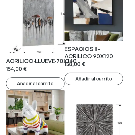
ESPACIOS II-
ACRILICO 90X120
ACRILICO·LLUEVE·70X140
158,00
€
154,00
€
Añadir al carrito
Añadir al carrito