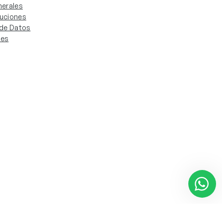
erales
luciones
. de Datos
ies