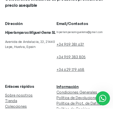
precio asequible
Dirección
Email/Contactos
Hiperlamparas Miguel-Gema SL
hiperlamparasmiguelema@gmail.com
Avenida de Andalucia, 22, 21440
+34 959 381 637
Lepe, Huelva, Spain
+34 959 383 805
+34 629 179 658
Enlaces rápidos
Información
Condiciones Generales
Sobre nosotros
Política de Devoluciones
Tienda
Política de Prot. de Datos
Colecciones
Política de Cookies
Contacto